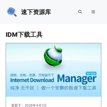
跳
至
速下资源库
菜
内
容
单
IDM下载工具
更新于：2026年4月1日